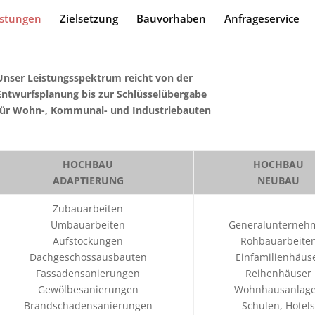
istungen
Zielsetzung
Bauvorhaben
Anfrageservice
Unser Leistungsspektrum reicht von der
Entwurfsplanung bis zur Schlüsselübergabe
für Wohn-, Kommunal- und Industriebauten
HOCHBAU
HOCHBAU
ADAPTIERUNG
NEUBAU
Zubauarbeiten
Umbauarbeiten
Generalunterneh
Aufstockungen
Rohbauarbeite
Dachgeschossausbauten
Einfamilienhäus
Fassadensanierungen
Reihenhäuser
Gewölbesanierungen
Wohnhausanlag
Brandschadensanierungen
Schulen, Hotels