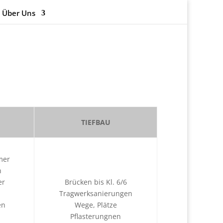
Über Uns
TIEFBAU
mer
n
er
Brücken bis Kl. 6/6
Tragwerksanierungen
en
Wege, Plätze
Pflasterungnen