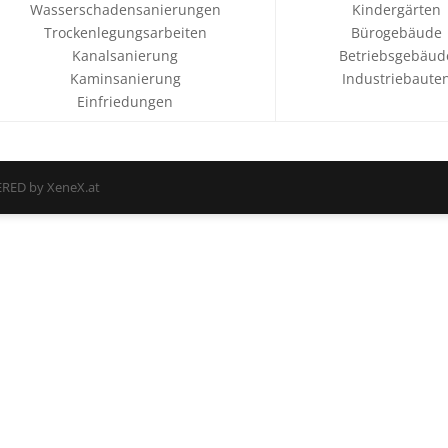
Wasserschadensanierungen
Kindergärten
Trockenlegungsarbeiten
Bürogebäude
Kanalsanierung
Betriebsgebäud
Kaminsanierung
Industriebaute
Einfriedungen
RED by XeneX.at