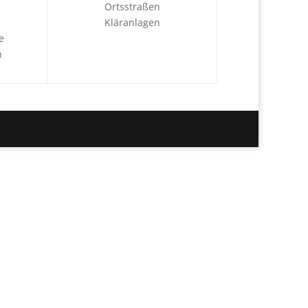
Ortsstraßen
Kläranlagen
e
n