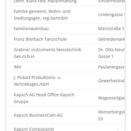
Dkfm. Klara Feik, Hausinhabung
Einfahrtsstraße 
Familie gemeinn. Wohn- und
Lindengasse 55
Siedlungsgen. reg.GenmbH
Familienwohnbau
Märzstraße 1
Franz Bierbach Tanzschule
Getreidemarkt 1
Grabner Instruments Messtechnik
Dr. Otto Neurat
Ges.m.b.H.
Gasse 1
IMV
Paulanergasse 1
J. Pickart Produktions- u.
Gewerbestraße 
Vertriebsges.mbH
Kapsch AG Head Office Kapsch
Wagenseilgasse 
Gruppe
Wienerbergstra
Kapsch BusinessCom AG
53
Kapsch Components