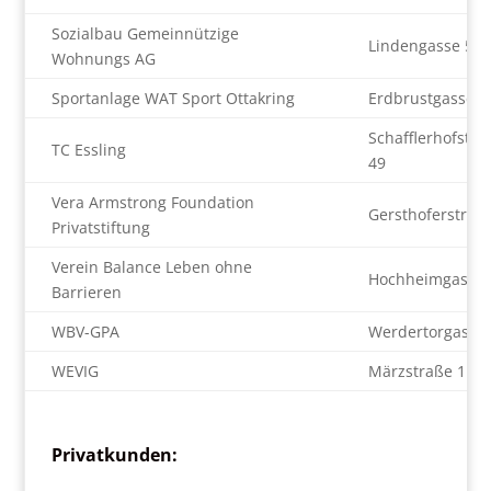
Sozialbau Gemeinnützige
Lindengasse 55
Wohnungs AG
Sportanlage WAT Sport Ottakring
Erdbrustgasse 4
Schafflerhofstra
TC Essling
49
Vera Armstrong Foundation
Gersthoferstraß
Privatstiftung
Verein Balance Leben ohne
Hochheimgasse 
Barrieren
WBV-GPA
Werdertorgasse 
WEVIG
Märzstraße 1
Privatkunden: