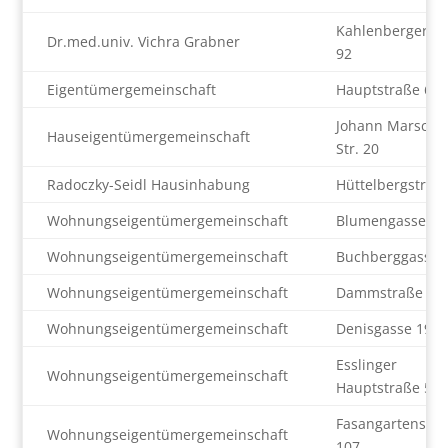
Kahlenbergerst
Dr.med.univ. Vichra Grabner
92
Eigentümergemeinschaft
Hauptstraße 61
Johann Marschal
Hauseigentümergemeinschaft
Str. 20
Radoczky-Seidl Hausinhabung
Hüttelbergstraß
Wohnungseigentümergemeinschaft
Blumengasse 1-
Wohnungseigentümergemeinschaft
Buchberggasse 
Wohnungseigentümergemeinschaft
Dammstraße 24
Wohnungseigentümergemeinschaft
Denisgasse 19
Esslinger
Wohnungseigentümergemeinschaft
Hauptstraße 58
Fasangartenstra
Wohnungseigentümergemeinschaft
107