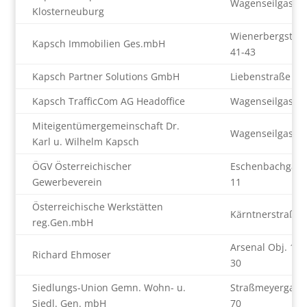
Wagenseilgasse 
Klosterneuburg
Wienerbergstra
Kapsch Immobilien Ges.mbH
41-43
Kapsch Partner Solutions GmbH
Liebenstraße 6
Kapsch TrafficCom AG Headoffice
Wagenseilgasse 
Miteigentümergemeinschaft Dr.
Wagenseilgasse 
Karl u. Wilhelm Kapsch
ÖGV Österreichischer
Eschenbachgass
Gewerbeverein
11
Österreichische Werkstätten
Kärntnerstraße 
reg.Gen.mbH
Arsenal Obj. 1 T
Richard Ehmoser
30
Siedlungs-Union Gemn. Wohn- u.
Straßmeyergass
Siedl. Gen. mbH
70